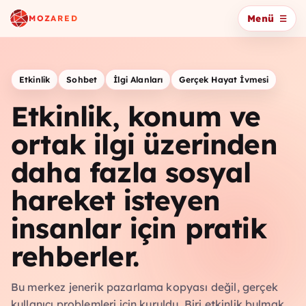
Menü
MOZARED
Etkinlik
Sohbet
İlgi Alanları
Gerçek Hayat İvmesi
Etkinlik, konum ve
ortak ilgi üzerinden
daha fazla sosyal
hareket isteyen
insanlar için pratik
rehberler.
Bu merkez jenerik pazarlama kopyası değil, gerçek
kullanıcı problemleri için kuruldu. Biri etkinlik bulmak,